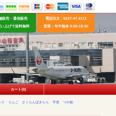
舗販売・通信販売
電話注文：0237-47-2111
お買い上げで送料無料
営業：年中無休 9:00-18:00
カート(0)
ンス
りんご
さくらんぼきらら
芋煮
つや姫