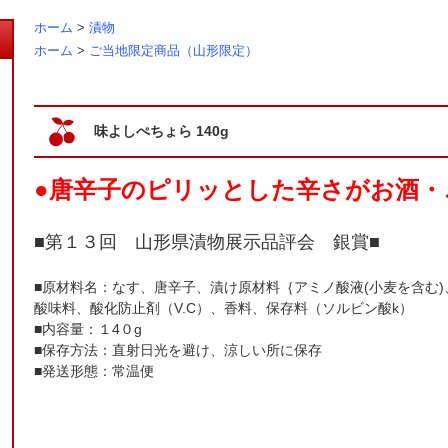
ホーム
>
漬物
ホーム
>
ご当地限定商品（山形限定）
味よしぺちょら 140g
●唐辛子のピリッとした辛さがお酒・
■第１３回 山形県漬物展示品評会 銀賞■
■原材料名：なす、唐辛子、漬け原材料｛アミノ酸液(小麦を含む
酸味料、酸化防止剤（V.C）、香料、保存料（ソルビン酸k）
■内容量：１4０g
■保存方法：直射日光を避け、涼しい所に保存
■発送形態：常温便