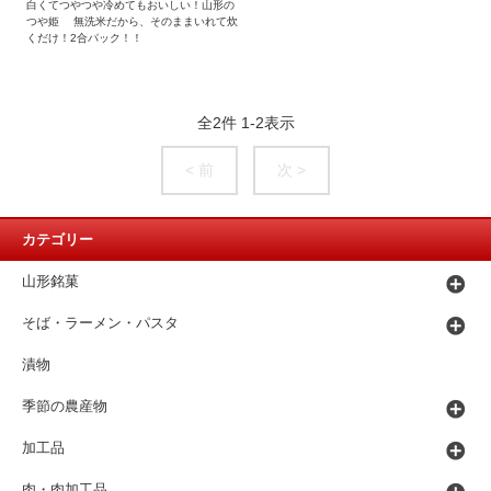
白くてつやつや冷めてもおいしい！山形の
つや姫 無洗米だから、そのままいれて炊
くだけ！2合パック！！
全
2
件
1
-
2
表示
< 前
次 >
カテゴリー
山形銘菓
そば・ラーメン・パスタ
漬物
季節の農産物
加工品
肉・肉加工品