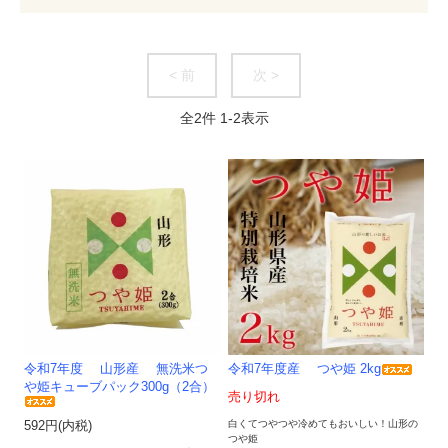
< 前
次 >
全
2
件
1
-
2
表示
令和7年度 山形産 無洗米つ
令和7年度産 つや姫 2kg
や姫キューブパック300g（2合）
売り切れ
白くてつやつや冷めてもおいしい！山形の
592円(内税)
つや姫