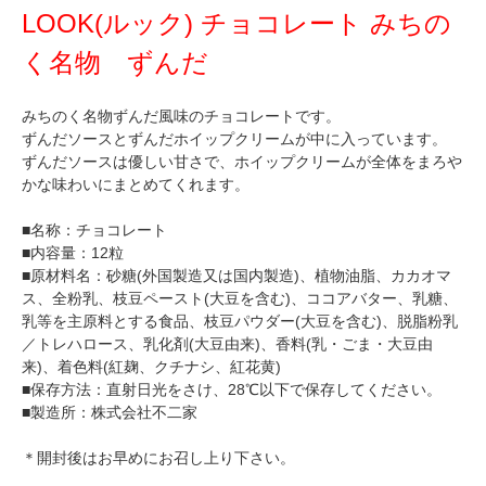
LOOK(ルック) チョコレート みちの
く名物 ずんだ
みちのく名物ずんだ風味のチョコレートです。
ずんだソースとずんだホイップクリームが中に入っています。
ずんだソースは優しい甘さで、ホイップクリームが全体をまろや
かな味わいにまとめてくれます。
■名称：チョコレート
■内容量：12粒
■原材料名：砂糖(外国製造又は国内製造)、植物油脂、カカオマ
ス、全粉乳、枝豆ペースト(大豆を含む)、ココアバター、乳糖、
乳等を主原料とする食品、枝豆パウダー(大豆を含む)、脱脂粉乳
／トレハロース、乳化剤(大豆由来)、香料(乳・ごま・大豆由
来)、着色料(紅麹、クチナシ、紅花黄)
■保存方法：直射日光をさけ、28℃以下で保存してください。
■製造所：株式会社不二家
＊開封後はお早めにお召し上り下さい。