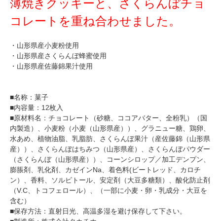
薄焼きクッキーと、さくらんぼチョ
コレートを重ね合わせました。
・山形県産小麦粉使用
・山形県産さくらんぼ蜂蜜使用
・山形県産佐藤錦果汁使用
■名称：菓子
■内容量：12枚入
■原材料名：チョコレート（砂糖、ココアバター、全粉乳）（国
内製造）、小麦粉（小麦（山形県産））、グラニュー糖、鶏卵、
水あめ、植物油脂、乳脂肪、さくらんぼ果汁（産佐藤錦（山形県
産））、さくらんぼはちみつ（山形県産）、さくらんぼパウダー
（さくらんぼ（山形県産））、コーンシロップ／加工デンプン、
膨脹剤、乳化剤、カゼインNa、着色料(ビートレッド、カロチ
ン）、香料、ソルビトール、安定剤（大豆多糖類）、酸化防止剤
（V.C、トコフェロール）、（一部に小麦・卵・乳成分・大豆を
含む）
■保存方法：直射日光、高温多湿を避け保存して下さい。